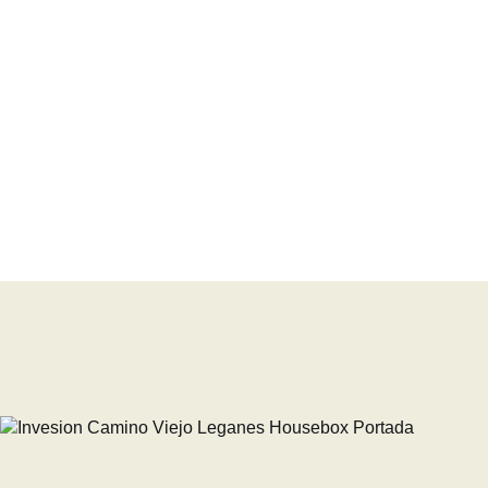
Proyecto Abierto
Descripción del proyecto
Oportunidad de inversión, en un piso para reforma
ideal como vivienda habitual o se puede reformar p
Solicitar información
77 M2
Metros construidos