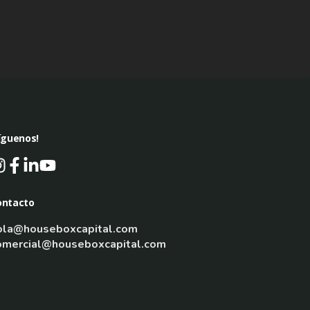
íguenos!
ontacto
ola@houseboxcapital.com
omercial@houseboxcapital.com