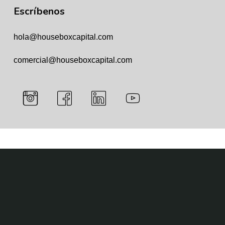
Escríbenos
hola@houseboxcapital.com
comercial@houseboxcapital.com
Instagram de HouseBox Club (se abre en pestaña nue
Facebook de HouseBox Club (se abre en pe
LinkedIn de HouseBox Club (se abr
YouTube de HouseBox C