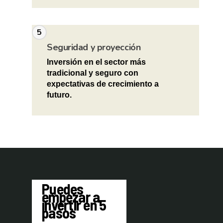
SERVICIO POST VENT
5
Cerrar vent
Seguridad y proyección
Home
Inversión en el sector más
tradicional y seguro con
Sobre nosotros
expectativas de crecimiento a
futuro.
Proyectos
Blog
Preguntas frecue
Contacto
Puedes
empezar a
invertir en 5
pasos