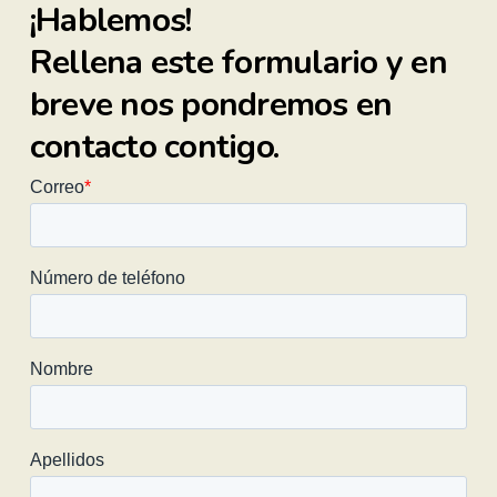
¡Hablemos!
Rellena este formulario y en
breve nos pondremos en
PASO 2
contacto contigo.
Te presentamos opciones
en proyectos.
PASO 3