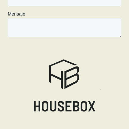
Formalizamos el contrato
PASO 4
Desarrollamos el negocio.
Compra del inmueble,
adaptación y
comercialización