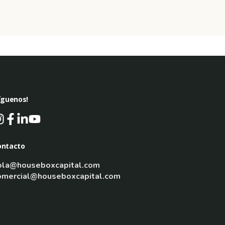
íguenos!
ontacto
ola@houseboxcapital.com
omercial@houseboxcapital.com