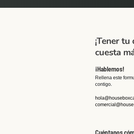
¡Tener tu
cuesta má
¡Hablemos!
Rellena este form
contigo.
hola@houseboxca
comercial@house
Cuéntanos cóm